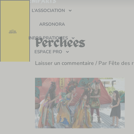
Aller
L’ASSOCIATION
au
contenu
ARSONORA
INFOS PRATIQUES
Perchees
ESPACE PRO
Laisser un commentaire
/ Par
Fête des 