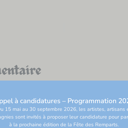
entaire
e.
Les champs obligatoires sont indiqués avec
*
pel à candidatures – Programmation 2
u 15 mai au 30 septembre 2026, les artistes, artisans 
nies sont invités à proposer leur candidature pour par
à la prochaine édition de la
Fête des Remparts
.