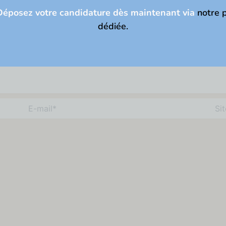
éposez votre candidature dès maintenant via
notre 
dédiée.
E-
Site
mail*