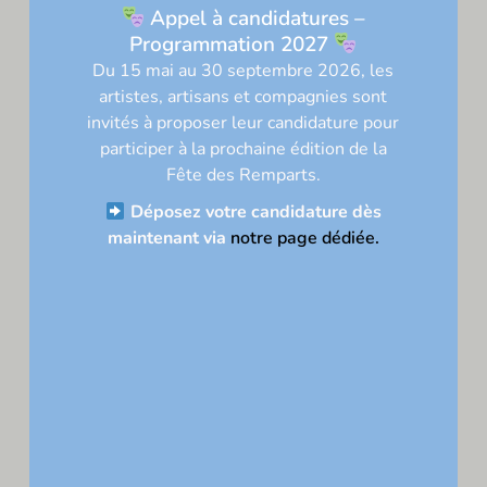
Appel à candidatures –
Programmation 2027
Du 15 mai au 30 septembre 2026, les
artistes, artisans et compagnies sont
invités à proposer leur candidature pour
Nom*
participer à la prochaine édition de la
Fête des Remparts
.
E-
Déposez votre candidature dès
mail*
maintenant via
notre page dédiée.
Site