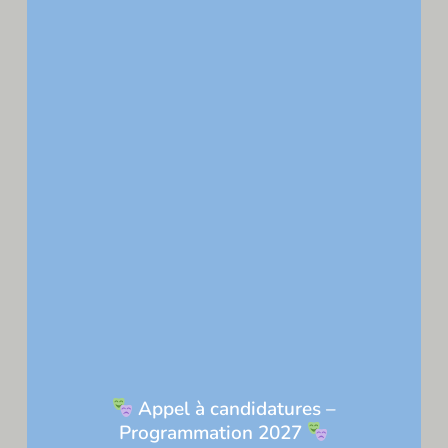
Laisser un commentaire
Votre adresse e-mail ne sera pas publiée.
Les
champs obligatoires sont indiqués avec
*
Commentaire
*
Appel à candidatures –
Programmation 2027