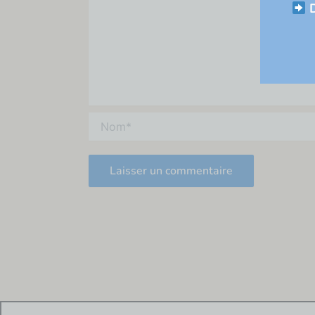
D
Nom*