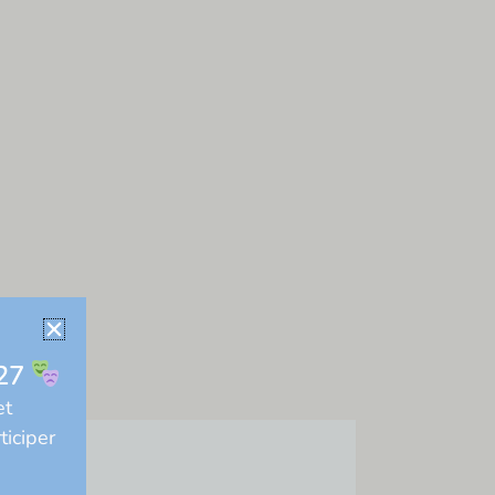
027
et
ticiper