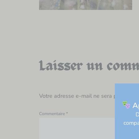
Laisser un com
Votre adresse e-mail ne sera pas publi
Ap
Commentaire
*
D
compag