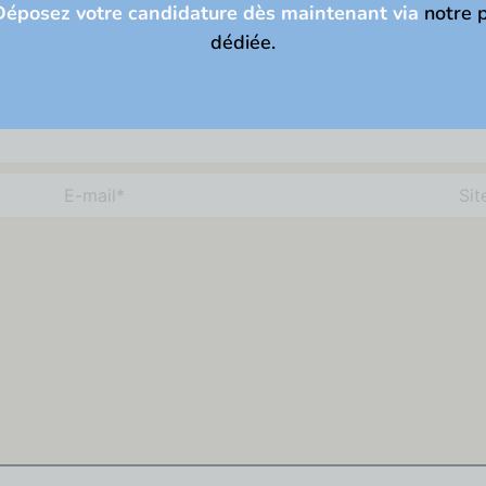
éposez votre candidature dès maintenant via
notre 
dédiée.
E-
Site
mail*