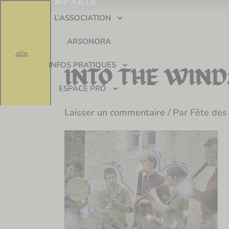
Aller
L’ASSOCIATION
au
contenu
ARSONORA
INFOS PRATIQUES
INTO THE WINDS
ESPACE PRO
Laisser un commentaire
/ Par
Fête des