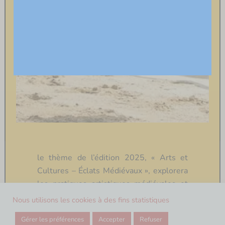
Arts et Cultures – Éclats Médiévaux
le thème de l’édition 2025, « Arts et
Cultures – Éclats Médiévaux », explorera
les pratiques artistiques médiévales et
contemporaines. La programmation
Nous utilisons les cookies à des fins statistiques
culturelle éclectique vous offrira divers
Gérer les préférences
Accepter
Refuser
points de vue sur cette époque fascinante