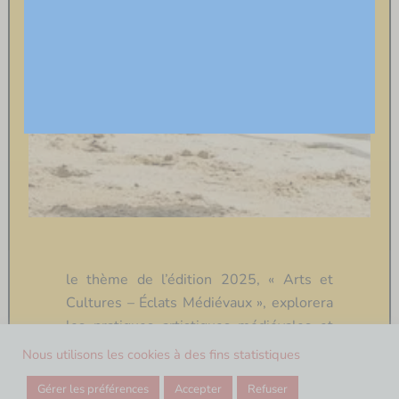
Arts et Cultures – Éclats Médiévaux
le thème de l’édition 2025, « Arts et
Cultures – Éclats Médiévaux », explorera
les pratiques artistiques médiévales et
contemporaines. La programmation
Nous utilisons les cookies à des fins statistiques
culturelle éclectique vous offrira divers
Gérer les préférences
Accepter
Refuser
points de vue sur cette époque fascinante