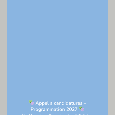
Laisser un commentaire
Votre adresse e-mail ne sera pas publiée.
Les
champs obligatoires sont indiqués avec
*
Commentaire
*
Appel à candidatures –
Programmation 2027