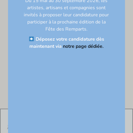
Du 15 mai au 30 septembre 2026, les
Nom*
artistes, artisans et compagnies sont
invités à proposer leur candidature pour
E-
participer à la prochaine édition de la
mail*
Fête des Remparts
.
Site
Déposez votre candidature dès
maintenant via
notre page dédiée.
Association Fête des Remparts