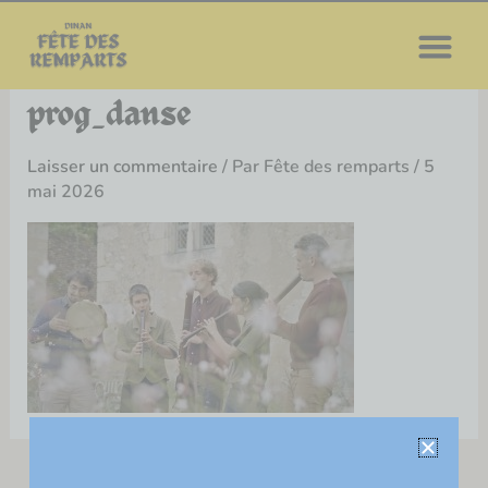
Aller
au
contenu
prog_danse
Laisser un commentaire
/ Par
Fête des remparts
/
5
mai 2026